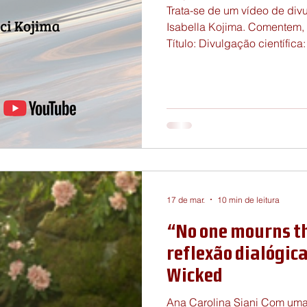
s do GED
Circulo de Bakhtin
Chamadas para Eventos
Trata-se de um vídeo de div
Isabella Kojima. Comentem, 
Título: Divulgação científica:
“amor” https://www.youtub
17 de mar.
10 min de leitura
“No one mourns t
reflexão dialógic
Wicked
Ana Carolina Siani Com uma primeira parte lançada em 2024 (