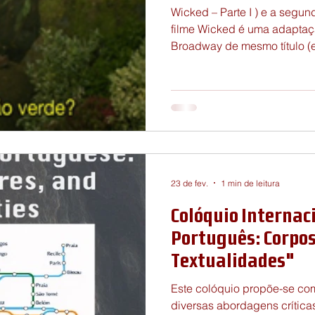
Wicked – Parte I ) e a segunda em 2025 ( Wicked – Parte 2 ), o
filme Wicked é uma adaptaç
Broadway de mesmo título (
vez, baseia-se no livro de G
não contada das Bruxas de Oz (2016 [1995]). Enquanto u
narrativo, no qual a obra de
clássico O mágico de Oz de
23 de fev.
1 min de leitura
Colóquio Internac
Português: Corpos
Textualidades"
Este colóquio propõe-se co
diversas abordagens críticas