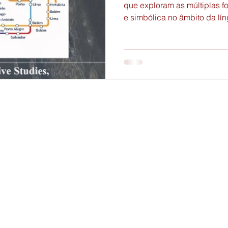
que exploram as múltiplas fo
e simbólica no âmbito da l
construção de um pensament
como experiência histórica, 
interpretativo — reconhecen
trânsito, de invenção e de m