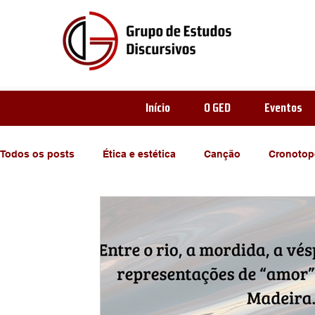
Início
O GED
Eventos
Todos os posts
Ética e estética
Canção
Cronotop
Enunciado-Enunciação
Estética
enunciado
Problematizações
Sugestões de leitura
Relações 