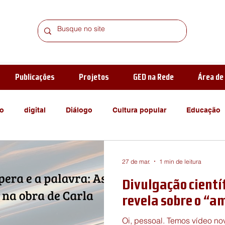
Publicações
Projetos
GED na Rede
Área d
o
digital
Diálogo
Cultura popular
Educação
Harry Potter
Reflexões
Gênero
Ideologia
Lit
27 de mar.
1 min de leitura
Divulgação científ
de alteridade
verbivocovisual
Sujeito
Verbo-voco-
revela sobre o “a
Oi, pessoal. Temos vídeo n