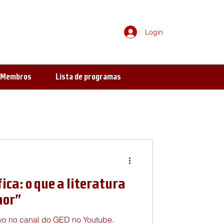
Login
e Membros
Lista de programas
eratura
ica: o que a literatura
visual
ética
mor”
ovo no canal do GED no Youtube.