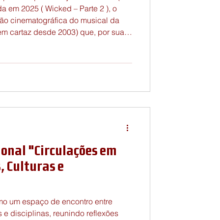
ão cinematográfica do musical da
em cartaz desde 2003) que, por sua
regory Maguire, Wicked: A história
m todo
 Maguire parte do universo do
 L. Frank Baum (2013 [19
ional "Circulações em
, Culturas e
mo um espaço de encontro entre
 e disciplinas, reunindo reflexões