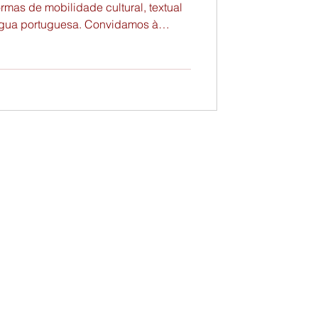
rmas de mobilidade cultural, textual
íngua portuguesa. Convidamos à
o partilhado sobre as circulações
condição estética e desafio
do o português como território de
últiplas pertenças.