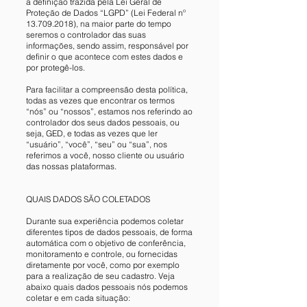
a definição trazida pela Lei Geral de
Proteção de Dados “LGPD” (Lei Federal nº
13.709.2018)
, na maior parte do tempo
seremos o controlador das suas
informações, sendo assim, responsável por
definir o que acontece com estes dados e
por protegê-los.
Para facilitar a compreensão desta política,
todas as vezes que encontrar os termos
“nós” ou “nossos”, estamos nos referindo ao
controlador dos seus dados pessoais, ou
seja, GED, e todas as vezes que ler
“usuário”, “você”, “seu” ou “sua”, nos
referimos a você, nosso cliente ou usuário
das nossas plataformas.
QUAIS DADOS SÃO COLETADOS
Durante sua experiência podemos coletar
diferentes tipos de dados pessoais, de forma
automática com o objetivo de conferência,
monitoramento e controle, ou fornecidas
diretamente por você, como por exemplo
para a realização de seu cadastro. Veja
abaixo quais dados pessoais nós podemos
coletar e em cada situação: