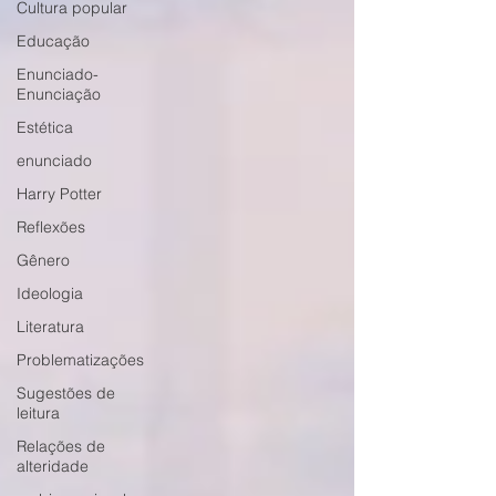
Cultura popular
Educação
Enunciado-
Enunciação
Estética
enunciado
Harry Potter
Reflexões
Gênero
Ideologia
Literatura
Problematizações
Sugestões de
leitura
Relações de
alteridade