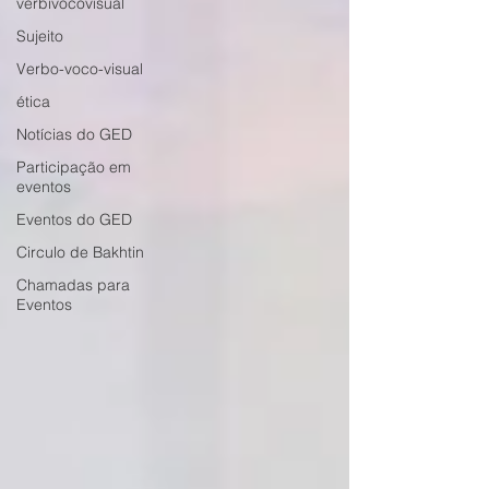
verbivocovisual
Sujeito
Verbo-voco-visual
ética
Notícias do GED
Participação em
eventos
Eventos do GED
Circulo de Bakhtin
Chamadas para
Eventos