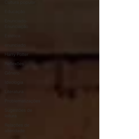
Cultura popular
Educação
Enunciado-
Enunciação
Estética
enunciado
Harry Potter
Reflexões
Gênero
Ideologia
Literatura
Problematizações
Sugestões de
leitura
Relações de
alteridade