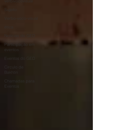
verbivocovisual
Sujeito
Verbo-voco-visual
ética
Notícias do GED
Participação em
eventos
Eventos do GED
Circulo de
Bakhtin
Chamadas para
Eventos