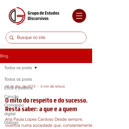
Blog
Todos os posts
Todos os posts
16 de dez. de 2013
5 min de leitura
Ética e estética
Canção
O mito do respeito e do sucesso.
Cronotopo
Resta saber: a que e a quem
digital
Ana Paula Lopes Cardoso Desde sempre,
Diálogo
vivemos numa sociedade que, constantemente,