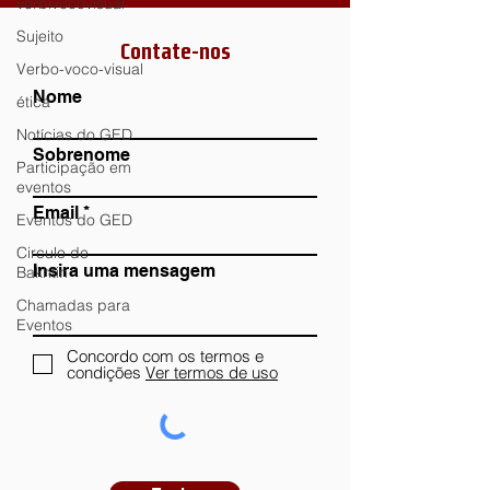
verbivocovisual
Sujeito
Contate-nos
Verbo-voco-visual
Nome
ética
Notícias do GED
Sobrenome
Participação em
eventos
Email
Eventos do GED
Circulo de
Insira uma mensagem
Bakhtin
Chamadas para
Eventos
Concordo com os termos e
condições
Ver termos de uso