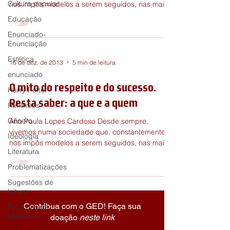
Cultura popular
nos impôs modelos a serem seguidos, nas mais
diversas...
Educação
Enunciado-
Enunciação
Estética
16 de dez. de 2013
5 min de leitura
enunciado
O mito do respeito e do sucesso.
Harry Potter
Resta saber: a que e a quem
Reflexões
Gênero
Ana Paula Lopes Cardoso Desde sempre,
vivemos numa sociedade que, constantemente,
Ideologia
nos impôs modelos a serem seguidos, nas mais
Literatura
diversas...
Problematizações
Sugestões de
leitura
Contribua com o GED! Faça sua
Relações de
alteridade
doação
neste link