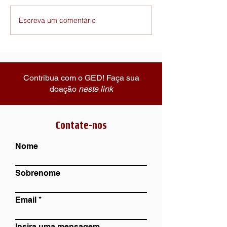
“Questões bakhtinianas para uma
Escreva um comentário
heterociência humana” (disponível
neste link), que apresenta uma
entrevista...
Contribua com o GED! Faça sua
doação
neste link
Contate-nos
Nome
Sobrenome
Email
Insira uma mensagem