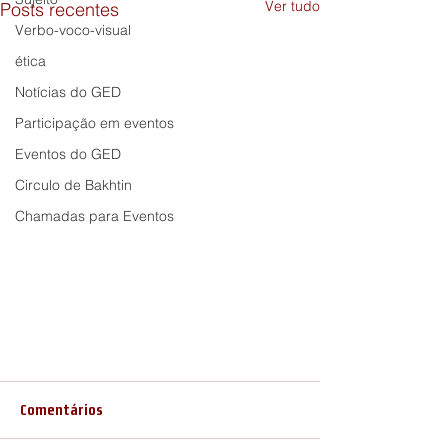
Ver tudo
Posts recentes
Verbo-voco-visual
ética
Notícias do GED
Participação em eventos
Eventos do GED
Circulo de Bakhtin
Chamadas para Eventos
Sugestão de leitura: “Questões
bakhtinianas para uma
Comentários
heterociência humana”
Sugerimos a leitura do texto