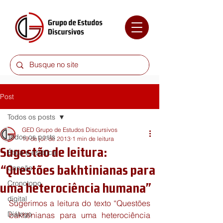
Post
Todos os posts
GED Grupo de Estudos Discursivos
Todos os posts
19 de jul. de 2013
1 min de leitura
Sugestão de leitura:
Ética e estética
“Questões bakhtinianas para
Canção
Cronotopo
uma heterociência humana”
digital
Sugerimos a leitura do texto “Questões 
Diálogo
bakhtinianas para uma heterociência 