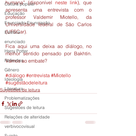
humana” (disponível 
neste link
), que 
Cultura popular
apresenta uma entrevista com o 
Educação
professor Valdemir Miotello, da 
Enunciado-Enunciação
Universidade federal de São Carlos 
(UFSCar).
Estética
enunciado
Fica aqui uma deixa ao diálogo, no 
Harry Potter
melhor sentido pensado por Bakhtin. 
Reflexões
Vamos ao embate?
Gênero
#diálogo
#entrevista
#Miotello
Ideologia
#sugestãodeleitura
Literatura
Sugestões de leitura
Problematizações
Sugestões de leitura
Relações de alteridade
verbivocovisual
Sujeito