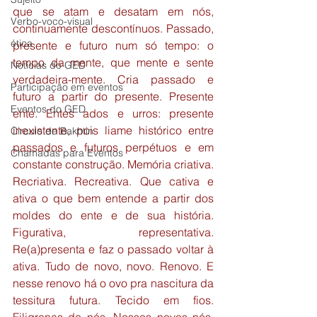
que se atam e desatam em nós, 
Verbo-voco-visual
continuamente descontínuos. Passado, 
ética
presente e futuro num só tempo: o 
tempo da mente, que mente e sente 
Notícias do GED
verdadeira-mente. Cria passado e 
Participação em eventos
futuro a partir do presente. Presente 
Eventos do GED
ente. Entes ados e urros: presente 
inexistente, pois liame histórico entre 
Circulo de Bakhtin
passados e futuros perpétuos e em 
Chamadas para Eventos
constante construção. Memória criativa. 
Recriativa. Recreativa. Que cativa e 
ativa o que bem entende a partir dos 
moldes do ente e de sua história. 
Figurativa, representativa. 
Re(a)presenta e faz o passado voltar à 
ativa. Tudo de novo, novo. Renovo. E 
nesse renovo há o ovo pra nascitura da 
tessitura futura. Tecido em fios. 