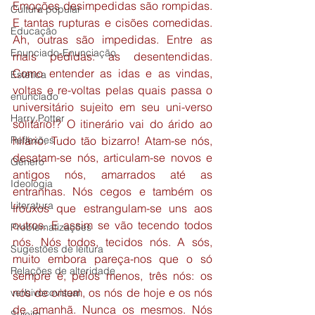
Emoções desimpedidas são rompidas. 
Cultura popular
E tantas rupturas e cisões comedidas. 
Educação
Ah, outras são impedidas. Entre as 
Enunciado-Enunciação
mais pedidas: as desentendidas. 
Como entender as idas e as vindas, 
Estética
voltas e re-voltas pelas quais passa o 
enunciado
universitário sujeito em seu uni-verso 
Harry Potter
solitário!? O itinerário vai do árido ao 
Reflexões
hilário. Tudo tão bizarro! Atam-se nós, 
desatam-se nós, articulam-se novos e 
Gênero
antigos nós, amarrados até as 
Ideologia
entranhas. Nós cegos e também os 
Literatura
frouxos que estrangulam-se uns aos 
outros. E assim se vão tecendo todos 
Problematizações
nós. Nós todos, tecidos nós. A sós, 
Sugestões de leitura
muito embora pareça-nos que o só 
Relações de alteridade
sempre é, pelos menos, três nós: os 
nós de ontem, os nós de hoje e os nós 
verbivocovisual
de amanhã. Nunca os mesmos. Nós 
Sujeito