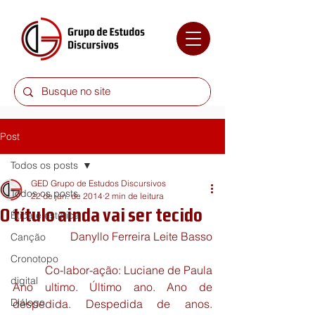
Post
Todos os posts
GED Grupo de Estudos Discursivos
Todos os posts
22 de jan. de 2014
2 min de leitura
O título ainda vai ser tecido
Ética e estética
Danyllo Ferreira Leite Basso
Canção
Cronotopo
Co-labor-ação: Luciane de Paula
digital
Ano ultimo. Último ano. Ano de 
Diálogo
despedida. Despedida de anos. 