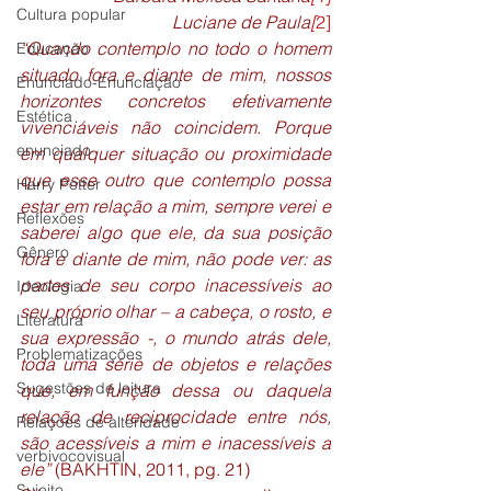
Cultura popular
Luciane de Paula
[
2]
“Quando contemplo no todo o homem 
Educação
situado fora e diante de mim, nossos 
Enunciado-Enunciação
horizontes concretos efetivamente 
Estética
vivenciáveis não coincidem. Porque 
enunciado
em qualquer situação ou proximidade 
que esse outro que contemplo possa 
Harry Potter
estar em relação a mim, sempre verei e 
Reflexões
saberei algo que ele, da sua posição 
Gênero
fora e diante de mim, não pode ver: as 
partes de seu corpo inacessíveis ao 
Ideologia
seu próprio olhar – a cabeça, o rosto, e 
Literatura
sua expressão -, o mundo atrás dele, 
Problematizações
toda uma série de objetos e relações 
Sugestões de leitura
que, em função dessa ou daquela 
relação de reciprocidade entre nós, 
Relações de alteridade
são acessíveis a mim e inacessíveis a 
verbivocovisual
ele” 
(BAKHTIN, 2011, pg. 21)
Sujeito