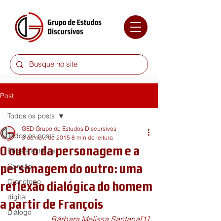
Post
Todos os posts
GED Grupo de Estudos Discursivos
Todos os posts
3 de nov. de 2015
8 min de leitura
O outro da personagem e a
Ética e estética
personagem do outro: uma
Canção
Cronotopo
reflexão dialógica do homem
digital
a partir de François
Diálogo
Bárbara Melissa Santana
[1]