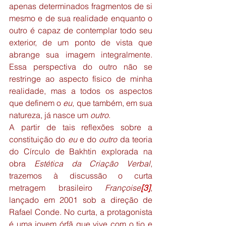
apenas determinados fragmentos de si 
mesmo e de sua realidade enquanto o 
outro é capaz de contemplar todo seu 
exterior, de um ponto de vista que 
abrange sua imagem integralmente. 
Essa perspectiva do outro não se 
restringe ao aspecto físico de minha 
realidade, mas a todos os aspectos 
que definem o 
eu
, que também, em sua 
natureza, já nasce um 
outro
.
A partir de tais reflexões sobre a 
constituição do 
eu
 e do 
outro
 da teoria 
do Círculo de Bakhtin explorada na 
obra 
Estética da Criação Verbal
, 
trazemos à discussão o curta 
metragem brasileiro 
Françoise
[3]
, 
lançado em 2001 sob a direção de 
Rafael Conde. No curta, a protagonista 
é uma jovem órfã que vive com o tio e 