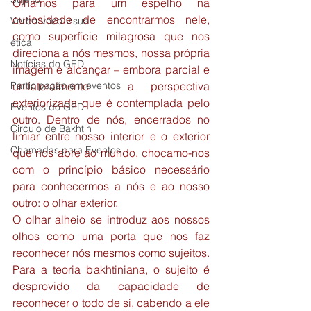
Olhamos para um espelho na 
curiosidade de encontrarmos nele, 
Verbo-voco-visual
como superfície milagrosa que nos 
ética
direciona a nós mesmos, nossa própria 
Notícias do GED
imagem e alcançar – embora parcial e 
Participação em eventos
unilateralmente – a perspectiva 
exteriorizada que é contemplada pelo 
Eventos do GED
outro. Dentro de nós, encerrados no 
Circulo de Bakhtin
limiar entre nosso interior e o exterior 
Chamadas para Eventos
que nos abre ao mundo, chocamo-nos 
com o princípio básico necessário 
para conhecermos a nós e ao nosso 
outro: o olhar exterior.
O olhar alheio se introduz aos nossos 
olhos como uma porta que nos faz 
reconhecer nós mesmos como sujeitos. 
Para a teoria bakhtiniana, o sujeito é 
desprovido da capacidade de 
reconhecer o todo de si, cabendo a ele 