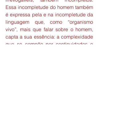
Essa incompletude do homem também 
é expressa pela e na incompletude da 
linguagem que, como “organismo 
vivo”, mais que falar sobre o homem, 
capta a sua essência: a complexidade 
que se compõe por continuidades e 
descontinuidades, estabilidades e 
instabilidades, contrários e 
contraditórios dialético-dialógicos. 
Quem é homem? Outros de si, internos, 
suas personagens que se constituem 
como outros em si,  eus-outros e outros-
eus, sujeitos de nós, enlaçados em 
nós.
Referências
BAKHTIN, M. M. (VOLOCHINOV) 
(1929). 
Marxismo e filosofia da 
linguagem. 
São Paulo: Hucitec, 1992.