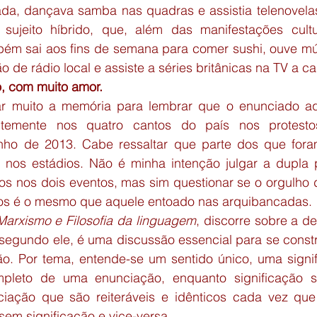
ada, dançava samba nas quadras e assistia telenovelas 
sujeito híbrido, que, além das manifestações cultu
bém sai aos fins de semana para comer sushi, ouve mú
 de rádio local e assiste a séries britânicas na TV a c
, com muito amor.
ar muito a memória para lembrar que o enunciado aq
temente nos quatro cantos do país nos protesto
ho de 2013. Cabe ressaltar que parte dos que foram
e nos estádios. Não é minha intenção julgar a dupla p
ros nos dois eventos, mas sim questionar se o orgulho de
tos é o mesmo que aquele entoado nas arquibancadas.
Marxismo e Filosofia da linguagem
, discorre sobre a de
 segundo ele, é uma discussão essencial para se constr
ão. Por tema, entende-se um sentido único, uma signifi
pleto de uma enunciação, enquanto significação se
iação que são reiteráveis e idênticos cada vez que 
sem significação e vice-versa.