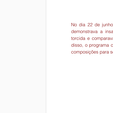
ética
Notícias do GED
P
No dia 22 de junho 
demonstrava a insat
torcida e comparava
disso, o programa c
composições para s