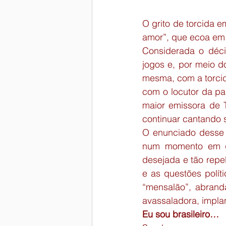
O grito de torcida e
amor”, que ecoa em 
Considerada o déci
jogos e, por meio d
mesma, com a torcid
com o locutor da pa
maior emissora de T
continuar cantando s
O enunciado desse gr
num momento em q
desejada e tão repe
e as questões polít
“mensalão”, abrand
avassaladora, implan
Eu sou brasileiro…