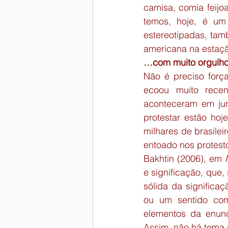
camisa, comia feijo
temos, hoje, é um 
estereotipadas, tam
americana na estação
…com muito orgulho
Não é preciso forç
ecoou muito recen
aconteceram em jun
protestar estão hoj
milhares de brasilei
entoado nos protes
Bakhtin (2006), em 
e significação, que,
sólida da significaç
ou um sentido com
elementos da enunc
Assim, não há tema 