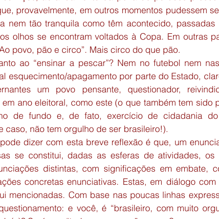
) que, provavelmente, em outros momentos pudessem ser
ra nem tão tranquila como têm acontecido, passadas 
s olhos se encontram voltados à Copa. Em outras pal
 “Ao povo, pão e circo”. Mais circo do que pão.
anto ao “ensinar a pescar”? Nem no futebol nem nas 
pal esquecimento/apagamento por parte do Estado, claro
ernantes um povo pensante, questionador, reivindi
 em ano eleitoral, como este (o que também tem sido p
o de fundo e, de fato, exercício de cidadania do 
e caso, não tem orgulho de ser brasileiro!).
ode dizer com esta breve reflexão é que, um enunciado
as se constitui, dadas as esferas de atividades, os s
unciações distintas, com significações em embate, 
ações concretas enunciativas. Estas, em diálogo com 
qui mencionadas. Com base nas poucas linhas express
uestionamento: e você, é “brasileiro, com muito orgu