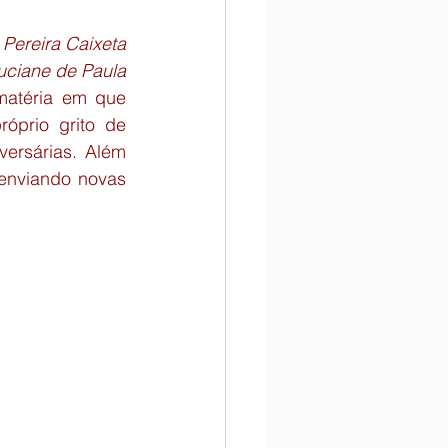
n
Chamadas para Eventos
Pereira Caixeta
uciane de Paula
matéria em que 
óprio grito de 
ersárias. Além 
enviando novas 