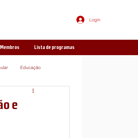
Login
e Membros
Lista de programas
ular
Educação
Ideologia
Literatura
ão e
eito
Verbo-voco-visual