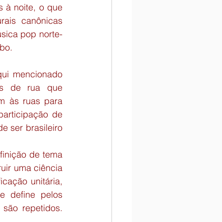
à noite, o que 
rais canônicas 
sica pop norte-
abo.
ui mencionado 
s de rua que 
 às ruas para 
articipação de 
 ser brasileiro 
finição de tema 
uir uma ciência 
cação unitária, 
 define pelos 
são repetidos. 