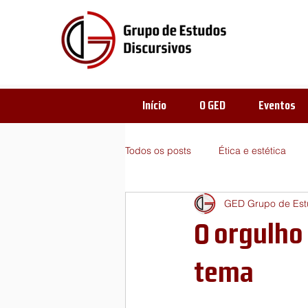
Início
O GED
Eventos
Todos os posts
Ética e estética
GED Grupo de Estu
Enunciado-Enunciação
Estét
O orgulho 
Problematizações
Sugestões 
tema