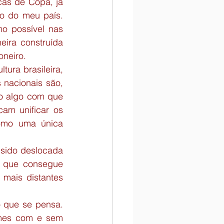
as de Copa, já 
o do meu país. 
o possível nas 
eira construída 
oneiro.
ura brasileira, 
 nacionais são, 
o algo com que 
am unificar os 
omo uma única 
sido deslocada 
a que consegue 
mais distantes 
 que se pensa. 
imes com e sem 