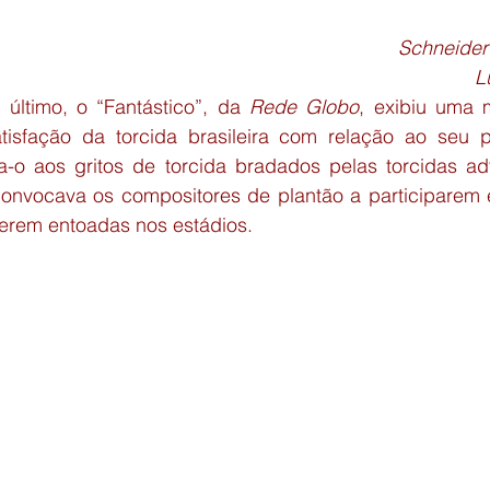
articipação em eventos
Eventos do GED
Circulo de Bakhti
Schneider 
L
último, o “Fantástico”, da 
Rede Globo
, exibiu uma 
isfação da torcida brasileira com relação ao seu pr
-o aos gritos de torcida bradados pelas torcidas adv
onvocava os compositores de plantão a participarem 
erem entoadas nos estádios.