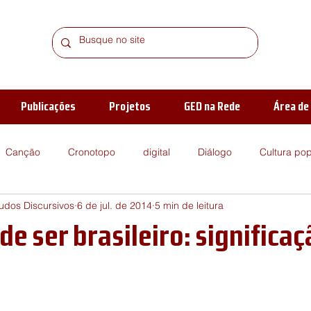
Publicações
Projetos
GED na Rede
Área d
Canção
Cronotopo
digital
Diálogo
Cultura pop
dos Discursivos
6 de jul. de 2014
5 min de leitura
ica
enunciado
Harry Potter
Reflexões
Gênero
de ser brasileiro: significaç
de leitura
Relações de alteridade
verbivocovisual
Suj