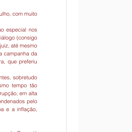
ulho, com muito 
 especial nos 
álogo (consigo 
uiz, até mesmo 
ma campanha da 
, que preferiu 
ntes, sobretudo 
mo tempo tão 
rupção, em alta 
ondenados pelo 
e a inflação, 