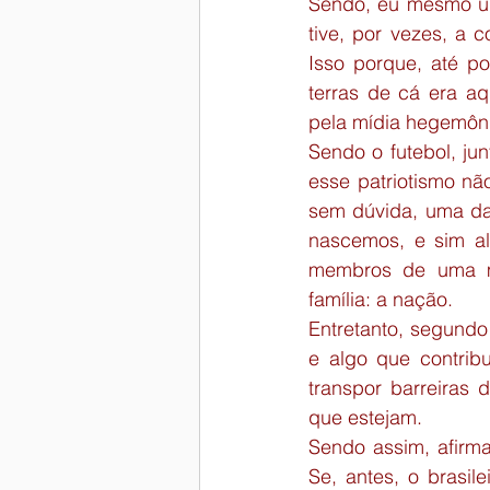
Sendo, eu mesmo um
tive, por vezes, a 
Isso porque, até po
terras de cá era aq
pela mídia hegemôni
Sendo o futebol, ju
esse patriotismo não
sem dúvida, uma das
nascemos, e sim alg
membros de uma me
família: a nação.
Entretanto, segundo
e algo que contrib
transpor barreiras 
que estejam.
Sendo assim, afirma
Se, antes, o brasil