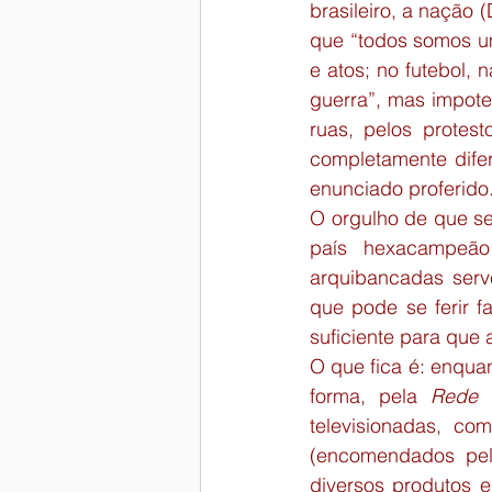
brasileiro, a nação 
que “todos somos um
e atos; no futebol, 
guerra”, mas impote
ruas, pelos protest
completamente difer
enunciado proferido
O orgulho de que se
país hexacampeã
arquibancadas ser
que pode se ferir f
suficiente para que a
O que fica é: enquan
forma, pela 
Rede 
televisionadas, co
(encomendados pel
diversos produtos e