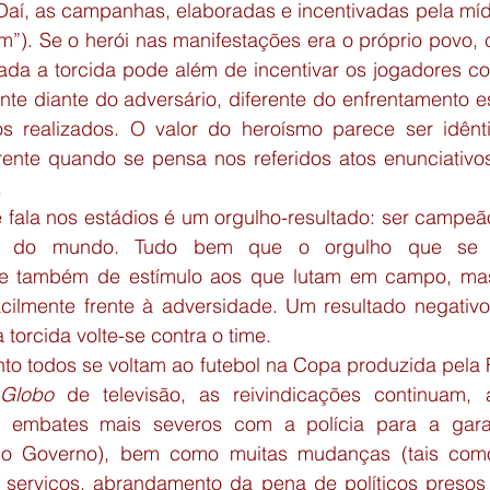
(Daí, as campanhas, elaboradas e incentivadas pela mídia
”). Se o herói nas manifestações era o próprio povo, 
nada a torcida pode além de incentivar os jogadores co
nte diante do adversário, diferente do enfrentamento e
os realizados. O valor do heroísmo parece ser idênti
ente quando se pensa nos referidos atos enunciativo
.
 fala nos estádios é um orgulho-resultado: ser campeão
o do mundo. Tudo bem que o orgulho que se e
ve também de estímulo aos que lutam em campo, mas
acilmente frente à adversidade. Um resultado negativo 
 torcida volte-se contra o time.
to todos se voltam ao futebol na Copa produzida pela F
Globo
 de televisão, as reivindicações continuam, 
m embates mais severos com a polícia para a garan
o Governo), bem como muitas mudanças (tais com
 serviços, abrandamento da pena de políticos presos 