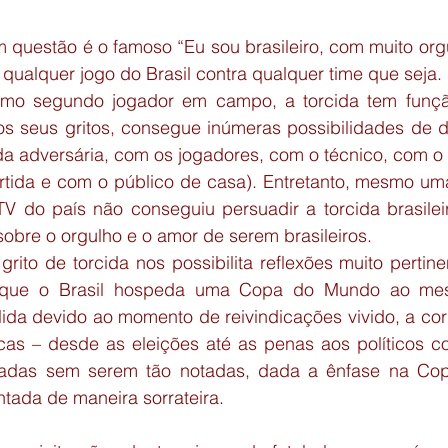
m questão é o famoso “Eu sou brasileiro, com muito org
qualquer jogo do Brasil contra qualquer time que seja.
mo segundo jogador em campo, a torcida tem função
os seus gritos, consegue inúmeras possibilidades de di
a adversária, com os jogadores, com o técnico, com o j
rtida e com o público de casa). Entretanto, mesmo u
V do país não conseguiu persuadir a torcida brasileira
obre o orgulho e o amor de serem brasileiros.
ito de torcida nos possibilita reflexões muito pertine
ue o Brasil hospeda uma Copa do Mundo ao mes
lida devido ao momento de reivindicações vivido, a cor
icas – desde as eleições até as penas aos políticos c
adas sem serem tão notadas, dada a ênfase na Copa 
tada de maneira sorrateira.