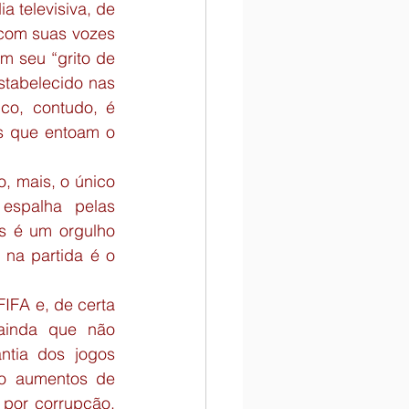
 televisiva, de 
com suas vozes 
m seu “grito de 
stabelecido nas 
co, contudo, é 
s que entoam o 
, mais, o único 
spalha pelas 
 é um orgulho 
na partida é o 
IFA e, de certa 
ainda que não 
tia dos jogos 
o aumentos de 
por corrupção, 