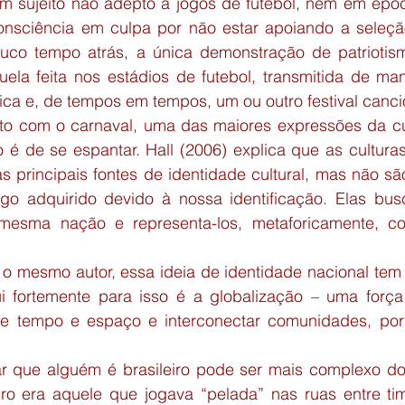
 sujeito não adepto a jogos de futebol, nem em époc
consciência em culpa por não estar apoiando a seleçã
uco tempo atrás, a única demonstração de patriotism
uela feita nos estádios de futebol, transmitida de man
ca e, de tempos em tempos, um ou outro festival canci
nto com o carnaval, uma das maiores expressões da cult
 é de se espantar. Hall (2006) explica que as culturas
 principais fontes de identidade cultural, mas não sã
o adquirido devido à nossa identificação. Elas busc
sma nação e representa-los, metaforicamente, c
 o mesmo autor, essa ideia de identidade nacional tem 
ui fortemente para isso é a globalização – uma forç
de tempo e espaço e interconectar comunidades, por 
r que alguém é brasileiro pode ser mais complexo do
eiro era aquele que jogava “pelada” nas ruas entre t