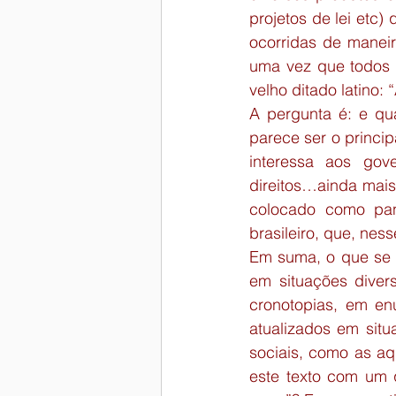
projetos de lei etc
ocorridas de manei
uma vez que todos o
velho ditado latino:
A pergunta é: e qu
parece ser o princi
interessa aos gov
direitos…ainda mais
colocado como pan
brasileiro, que, ness
Em suma, o que se p
em situações divers
cronotopias, em en
atualizados em situ
sociais, como as a
este texto com um q