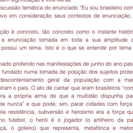
discussão temática do enunciado “Eu sou brasileiro com
evo em consideração seus contextos de enunciação, 
ão é concreto, tão concreto como o instante históri
 a enunciação tomada em toda a sua amplitude c
, possui um tema. Isto é o que se entende por tema
iado proferido nas manifestações de junho do ano pass
á fundado numa tomada de posição dos sujeitos protest
descontentamento geral da população com a man
tram o país. O ato de cantar que eram brasileiros “com
ra a própria arma de que a multidão dispunha par
iste nunca” e que pode, sim, parar cidades com força 
la resistência, subversão e heroísmo era a força qu
no futebol, o herói é o jogador (o artilheiro da par
çá, o goleiro) que representa, metafórica e meton