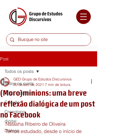
Post
Todos os posts
GED Grupo de Estudos Discursivos
Todos os posts
20 de set. de 2021
7 min de leitura
(Moro)minions: uma breve
Ética e estética
reflexão dialógica de um post
Canção
Cronotopo
no Facebook
digital
Natasha Ribeiro de Oliveira 
Diálogo
Temos estudado, desde o início de 