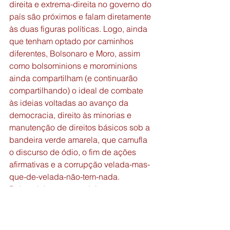
direita e extrema-direita no governo do 
país são próximos e falam diretamente 
às duas figuras políticas. Logo, ainda 
que tenham optado por caminhos 
diferentes, Bolsonaro e Moro, assim 
como bolsominions e morominions 
ainda compartilham (e continuarão 
compartilhando) o ideal de combate 
às ideias voltadas ao avanço da 
democracia, direito às minorias e 
manutenção de direitos básicos sob a 
bandeira verde amarela, que camufla 
o discurso de ódio, o fim de ações 
afirmativas e a corrupção velada-mas-
que-de-velada-não-tem-nada. 
Bolsominions, morominions ou ex-
bolsominions, não importa: continuam 
sendo minions. 
Referências bibliográficas