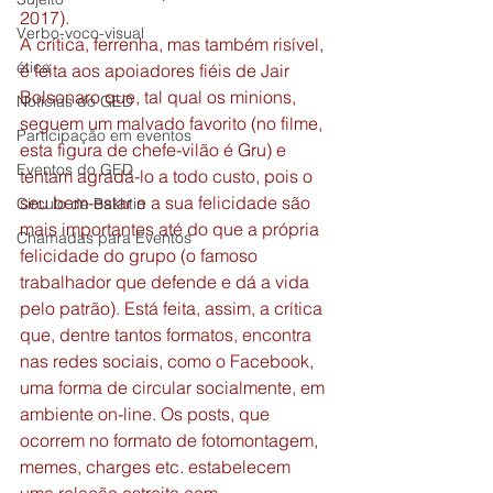
2017).  
Verbo-voco-visual
A crítica, ferrenha, mas também risível, 
ética
é feita aos apoiadores fiéis de Jair 
Bolsonaro que, tal qual os minions, 
Notícias do GED
seguem um malvado favorito (no filme, 
Participação em eventos
esta figura de chefe-vilão é Gru) e 
Eventos do GED
tentam agradá-lo a todo custo, pois o 
seu bem-estar e a sua felicidade são 
Circulo de Bakhtin
mais importantes até do que a própria 
Chamadas para Eventos
felicidade do grupo (o famoso 
trabalhador que defende e dá a vida 
pelo patrão). Está feita, assim, a crítica 
que, dentre tantos formatos, encontra 
nas redes sociais, como o Facebook, 
uma forma de circular socialmente, em 
ambiente on-line. Os posts, que 
ocorrem no formato de fotomontagem, 
memes, charges etc. estabelecem 