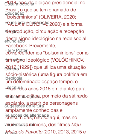
2018, ano de eleição presidencial no 
Cultura popular
Brasil, o que se tem chamado de 
Educação
“bolsominions” (OLIVEIRA, 2020; 
Enunciado-Enunciação
PAULA e OLIVEIRA, 2020) e a forma 
de produção, circulação e recepção 
Estética
deste signo ideológico na rede social 
enunciado
Facebook. Brevemente, 
Harry Potter
compreendemos “bolsominions” como 
Reflexões
um signo ideológico (VOLÓCHINOV, 
2017 [1929]) que utiliza uma situação 
Gênero
sócio-histórica (uma figura política em 
Ideologia
um determinado espaço-tempo: o 
Literatura
Brasil dos anos 2018 em diante) para 
criar uma crítica, por meio da sátira/do 
Problematizações
escárnio, a partir de personagens 
Sugestões de leitura
amplamente conhecidas e 
Relações de alteridade
consumidas, não só aqui, mas no 
mundo: os minions, dos filmes 
Meu 
verbivocovisual
Malvado Favorito 
(2010, 2013, 2015 e 
Sujeito