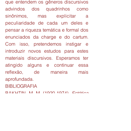
que entendem os gêneros discursivos 
advindos dos quadrinhos como 
sinônimos, mas explicitar a 
peculiaridade de cada um deles e 
pensar a riqueza temática e formal dos 
enunciados da charge e do cartum. 
Com isso, pretendemos instigar e 
introduzir novos estudos para estes 
materiais discursivos. Esperamos ter 
atingido alguns e continuar essa 
reflexão, de maneira mais 
aprofundada.
BIBLIOGRAFIA
BAKHTIN. M. M. (1920-1974). 
Estética 
da Criação Verbal
. (Edição traduzida a 
partir do russo). São Paulo: Martins 
Fontes, 2003.
RAMOS. P. A Leitura dos quadrinhos. 
São Paulo: Contexto, 2009.