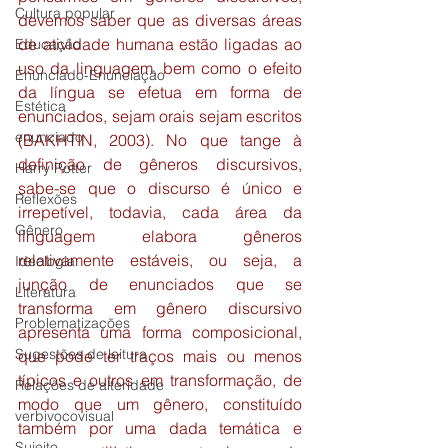
Cultura popular
devemos saber que as diversas áreas 
de atividade humana estão ligadas ao 
Educação
uso da linguagem, bem como o efeito 
Enunciado-Enunciação
da língua se efetua em forma de 
Estética
enunciados, sejam orais sejam escritos 
enunciado
(BAKHTIN, 2003). No que tange à 
definição de gêneros discursivos, 
Harry Potter
sabe-se que o discurso é único e 
Reflexões
irrepetível, todavia, cada área da 
Gênero
linguagem elabora gêneros 
relativamente estáveis, ou seja, a 
Ideologia
junção de enunciados que se 
Literatura
transforma em gênero discursivo 
Problematizações
apresenta uma forma composicional, 
Sugestões de leitura
que pode ter traços mais ou menos 
típicos e outros em transformação, de 
Relações de alteridade
modo que um gênero, constituído 
verbivocovisual
também por uma dada temática e 
Sujeito