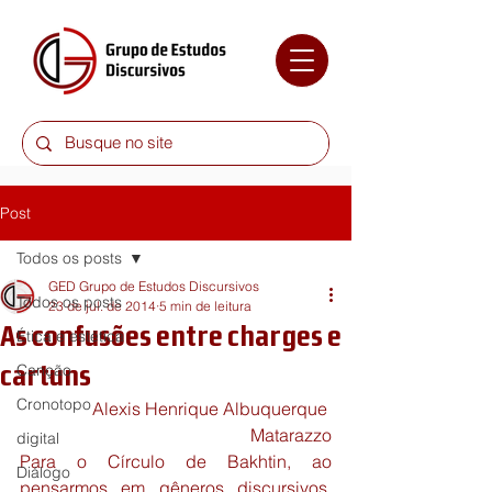
Post
Todos os posts
GED Grupo de Estudos Discursivos
Todos os posts
23 de jul. de 2014
5 min de leitura
As confusões entre charges e
Ética e estética
cartuns
Canção
Cronotopo
Alexis Henrique Albuquerque 
Matarazzo
digital
Para o Círculo de Bakhtin, ao 
Diálogo
pensarmos em gêneros discursivos, 