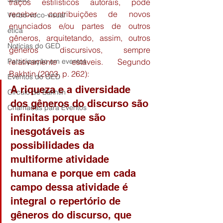
traços estilísticos autorais, pode 
receber contribuições de novos 
Verbo-voco-visual
enunciados e/ou partes de outros 
ética
gêneros, arquitetando, assim, outros 
Notícias do GED
gêneros discursivos, sempre 
Participação em eventos
relativamente estáveis. Segundo 
Bakhtin (2003, p. 262):
Eventos do GED
A riqueza e a diversidade 
Circulo de Bakhtin
dos gêneros do discurso são 
Chamadas para Eventos
infinitas porque são 
inesgotáveis as 
possibilidades da 
multiforme atividade 
humana e porque em cada 
campo dessa atividade é 
integral o repertório de 
gêneros do discurso, que 