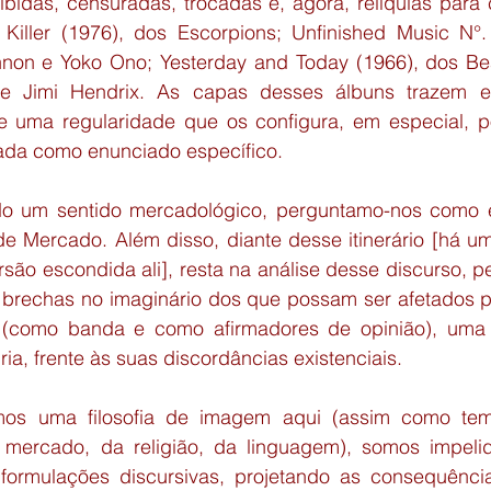
ibidas, censuradas, trocadas e, agora, relíquias para 
Killer (1976), dos Escorpions; Unfinished Music N°. 
non e Yoko Ono; Yesterday and Today (1966), dos Beatl
de Jimi Hendrix. As capas desses álbuns trazem e
e uma regularidade que os configura, em especial, p
ada como enunciado específico.
o um sentido mercadológico, perguntamo-nos como é 
 de Mercado. Além disso, diante desse itinerário [há u
são escondida ali], resta na análise desse discurso, pe
brechas no imaginário dos que possam ser afetados p
 (como banda e como afirmadores de opinião), uma 
a, frente às suas discordâncias existenciais.
os uma filosofia de imagem aqui (assim como tem a
mercado, da religião, da linguagem), somos impelid
ormulações discursivas, projetando as consequência