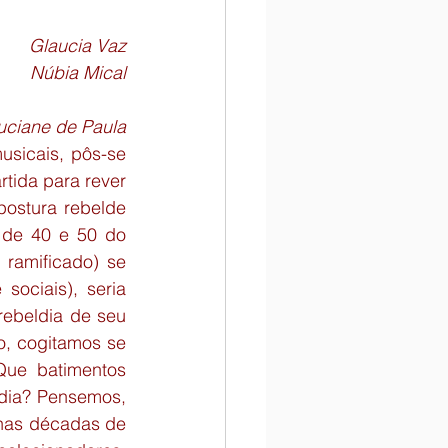
n
Chamadas para Eventos
Glaucia Vaz
Núbia Mical
uciane de Paula
sicais, pôs-se 
tida para rever 
postura rebelde 
de 40 e 50 do 
ramificado) se 
sociais), seria 
rebeldia de seu 
, cogitamos se 
ue batimentos 
dia? Pensemos, 
nas décadas de 