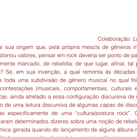
articipação em eventos
Eventos do GED
Circulo de Bakhti
Colaboração: 
L
r sua origem que, pela própria mescla de gêneros mu
ionou valores, pensar em rock deveria ser ponto de par
amente marcado, de rebeldia: de que lugar, afinal, tal 
a? Se, em sua invenção, a qual remonta às décadas 
e toda uma subdivisão de gênero musical no qual foi 
 contestações (musicais, comportamentais, culturais e 
oje, ainda atrelado a essa configuração discursiva de 
o de uma leitura discursiva de algumas capas de disco
 especificamente de uma “cultura/postura rock”. Q
litaram determinados dizeres sobre uma noção de rebel
êmica gerada quando do lançamento de alguns álbuns 