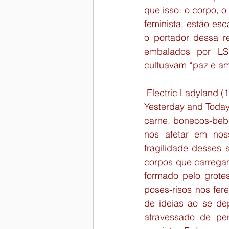
que isso: o corpo, 
feminista, estão es
o portador dessa re
embalados por LSD
cultuavam “paz e am
 Electric Ladyland (
Yesterday and Today
carne, bonecos-bebê
nos afetar em noss
fragilidade desses 
corpos que carregam
formado pelo grote
poses-risos nos fer
de ideias ao se de
atravessado de per