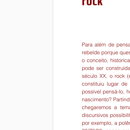
rock
ética
Notícias do GED
P
Para além de pensa
rebelde porque quest
o conceito, historic
pode ser construíd
século XX, o rock (
constituiu lugar de
possível pensá-lo, h
nascimento? Partind
chegaremos a temas
discursivos possibi
por exemplo, a pol