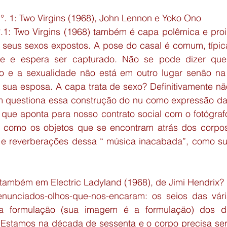
N°. 1: Two Virgins (1968), John Lennon e Yoko Ono
.1: Two Virgins (1968) também é capa polêmica e proib
 seus sexos expostos. A pose do casal é comum, típic
te e espera ser capturado. Não se pode dizer que 
to e a sexualidade não está em outro lugar senão na
sua esposa. A capa trata de sexo? Definitivamente nã
 questiona essa construção do nu como expressão da 
que aponta para nosso contrato social com o fotógrafo.
como os objetos que se encontram atrás dos corpos 
e reverberações dessa “ música inacabada”, como suge
ambém em Electric Ladyland (1968), de Jimi Hendrix? Al
enunciados-olhos-que-nos-encaram: os seios das vár
a formulação (sua imagem é a formulação) dos di
 Estamos na década de sessenta e o corpo precisa ser l