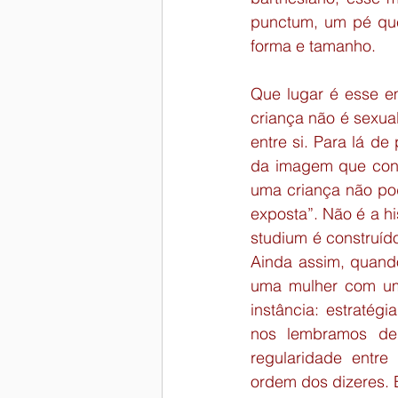
punctum, um pé que
forma e tamanho.
Que lugar é esse e
criança não é sexua
entre si. Para lá d
da imagem que const
uma criança não pod
exposta”. Não é a h
studium é construído
Ainda assim, quando
uma mulher com um 
instância: estratég
nos lembramos de 
regularidade entre
ordem dos dizeres. 