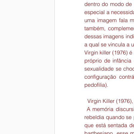
dentro do modo de v
especial a necessid
uma imagem fala ma
também, complement
dessas imagens indi
a qual se vincula a 
Virgin killer (1976)
próprio de infância
sexualidade se cho
configuração contr
pedofilia).
  Virgin Killer (1976
 A memória discursi
rebeldia quando se
que está sentada de
barthesiano, esse 