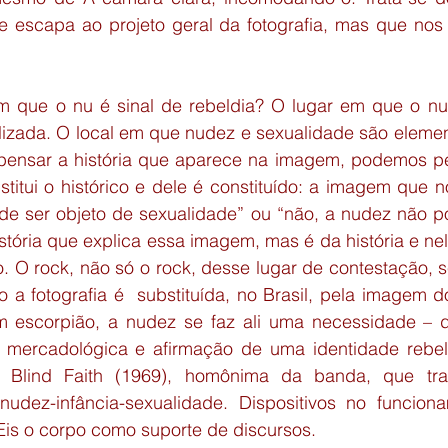
 escapa ao projeto geral da fotografia, mas que nos
m que o nu é sinal de rebeldia? O lugar em que o nu
lizada. O local em que nudez e sexualidade são element
e pensar a história que aparece na imagem, podemos pe
itui o histórico e dele é constituído: a imagem que no
e ser objeto de sexualidade” ou “não, a nudez não po
istória que explica essa imagem, mas é da história e n
. O rock, não só o rock, desse lugar de contestação, s
 a fotografia é  substituída, no Brasil, pela imagem d
escorpião, a nudez se faz ali uma necessidade – du
ia mercadológica e afirmação de uma identidade rebeld
Blind Faith (1969), homônima da banda, que tra
 nudez-infância-sexualidade. Dispositivos no funcio
Eis o corpo como suporte de discursos.