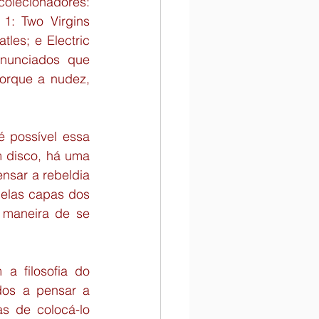
colecionadores: 
1: Two Virgins 
es; e Electric 
nunciados que 
orque a nudez, 
possível essa 
m disco, há uma 
nsar a rebeldia 
elas capas dos 
maneira de se 
 filosofia do 
os a pensar a 
s de colocá-lo 