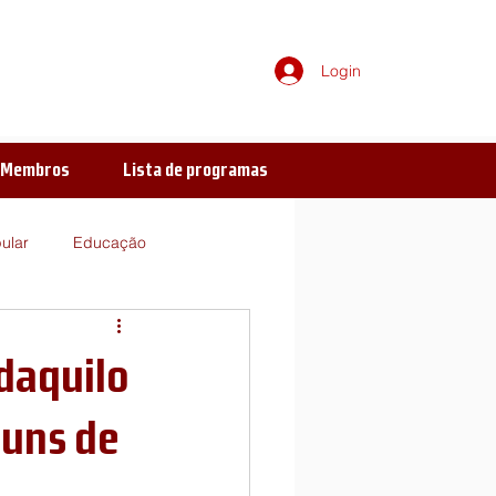
Login
e Membros
Lista de programas
ular
Educação
Ideologia
Literatura
 daquilo
eito
Verbo-voco-visual
buns de