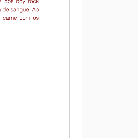
 dos boy rock 
 de sangue. Ao 
 carne com os 