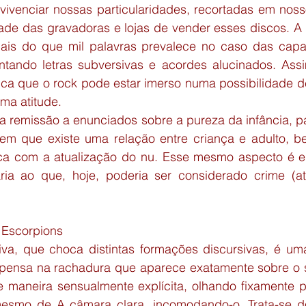
ivenciar nossas particularidades, recortadas em nosso
ade das gravadoras e lojas de vender esses discos. A
is do que mil palavras prevalece no caso das capas
ando letras subversivas e acordes alucinados. Assi
ca que o rock pode estar imerso numa possibilidade de
uma atitude.
 é a remissão a enunciados sobre a pureza da infância, p
 em que existe uma relação entre criança e adulto, 
ca com a atualização do nu. Esse mesmo aspecto é e
ária ao que, hoje, poderia ser considerado crime (a
), Escorpions
va, que choca distintas formações discursivas, é um
 pensa na rachadura que aparece exatamente sobre o 
 maneira sensualmente explícita, olhando fixamente pa
mesmo de A câmara clara, incomodando-o. Trata-se d