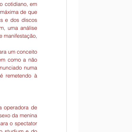
 cotidiano, em 
 máxima de que 
 e dos discos 
m, uma análise 
 manifestação, 
ara um conceito 
bem como a não 
nunciado numa 
té remetendo à 
a operadora de 
sexo da menina 
ra o spectator 
o studium e do 