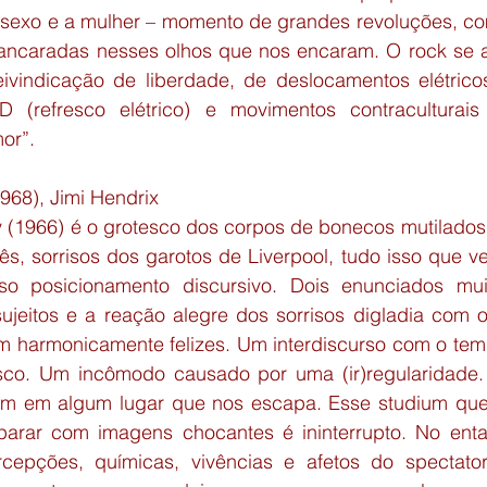
o sexo e a mulher – momento de grandes revoluções, com
cancaradas nesses olhos que nos encaram. O rock se 
ivindicação de liberdade, de deslocamentos elétricos,
 (refresco elétrico) e movimentos contraculturais
or”.
1968), Jimi Hendrix
 (1966) é o grotesco dos corpos de bonecos mutilados
s, sorrisos dos garotos de Liverpool, tudo isso que ve
o posicionamento discursivo. Dois enunciados muito
sujeitos e a reação alegre dos sorrisos digladia com 
 harmonicamente felizes. Um interdiscurso com o tempo
sco. Um incômodo causado por uma (ir)regularidade.
em em algum lugar que nos escapa. Esse studium que 
parar com imagens chocantes é ininterrupto. No enta
cepções, químicas, vivências e afetos do spectator