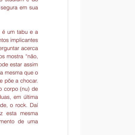
 segura em sua 
 é um tabu e a 
os implicantes 
rguntar acerca 
s mostra “não, 
de estar assim 
ela mesma que o 
e põe a chocar. 
o corpo (nu) de 
as, em última 
e, o rock. Daí 
z esta mesma 
namento de uma 