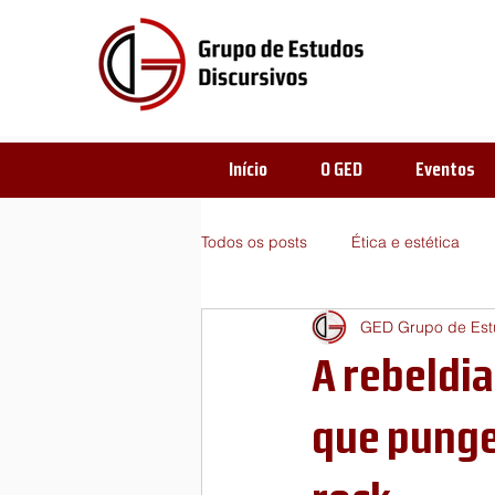
Início
O GED
Eventos
Todos os posts
Ética e estética
GED Grupo de Estu
Enunciado-Enunciação
Estét
A rebeldi
Problematizações
Sugestões 
que punge