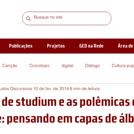
Publicações
Projetos
GED na Rede
Área d
Canção
Cronotopo
digital
Diálogo
Cultura pop
dos Discursivos
10 de fev. de 2014
6 min de leitura
ica
enunciado
Harry Potter
Reflexões
Gênero
a de studium e as polêmicas
de leitura
Relações de alteridade
verbivocovisual
Suj
: pensando em capas de ál