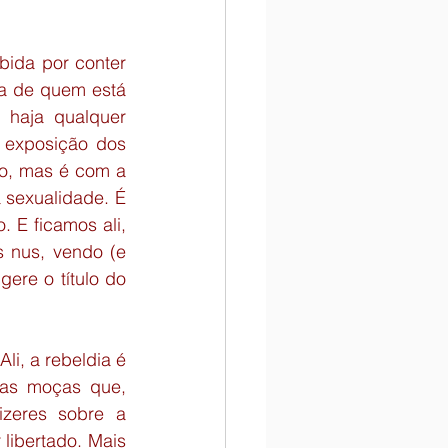
ida por conter 
a de quem está 
haja qualquer 
 exposição dos 
o, mas é com a 
sexualidade. É 
 E ficamos ali, 
nus, vendo (e 
re o título do 
i, a rebeldia é 
ias moças que, 
zeres sobre a 
ibertado. Mais 