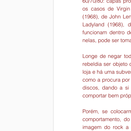
60/70/80: capas pro
os casos de Virgin 
(1968), de John Len
Ladyland (1968), 
funcionam dentro d
nelas, pode ser tom
Longe de negar tod
rebeldia ser objeto
loja e há uma subver
como a procura por 
discos, dando a si
comportar bem própri
Porém, se colocarm
comportamento, do 
imagem do rock a f