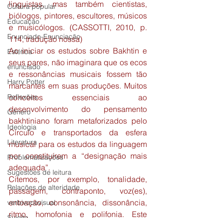
linguistas, mas também cientistas, 
Cultura popular
biólogos, pintores, escultores, músicos 
Educação
e musicólogos. (CASSOTTI, 2010, p. 
Enunciado-Enunciação
114, tradução nossa)
Ao iniciar os estudos sobre Bakhtin e 
Estética
seus pares, não imaginara que os ecos 
enunciado
e ressonâncias musicais fossem tão 
Harry Potter
marcantes em suas produções. Muitos 
Reflexões
conceitos essenciais ao 
desenvolvimento do pensamento 
Gênero
bakhtiniano foram metaforizados pelo 
Ideologia
Círculo e transportados da esfera 
Literatura
musical para os estudos da linguagem 
por constituírem a “designação mais 
Problematizações
adequada”.
Sugestões de leitura
Citemos, por exemplo, tonalidade, 
Relações de alteridade
passagem, contraponto, voz(es), 
entoação, consonância, dissonância, 
verbivocovisual
ritmo, homofonia e polifonia. Este 
Sujeito