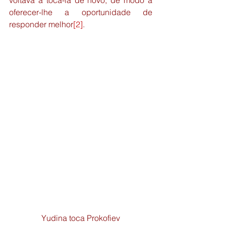
voltava a tocá-la de novo, de modo a 
oferecer-lhe a oportunidade de 
responder melhor
[2]
.
Yudina toca Prokofiev