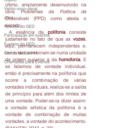
último, amplamente desenvolvido na 
Verbo-voco-visual
obra 
Problemas da Poética de 
ética
Dostoiévski
 (PPD) como atesta o 
excerto
Notícias do GED
 A essência da 
polifonia
 consiste 
Participação em eventos
justamente no fato de que as 
vozes
, 
Eventos do GED
aqui, permanecem independentes e, 
como tais, combinam-se numa unidade 
Circulo de Bakhtin
de ordem superior à da 
homofonia
. E 
Chamadas para Eventos
se falarmos de vontade individual, 
então é precisamente na polifonia que 
ocorre a combinação de várias 
vontades individuais, realiza-se a saída 
de princípio para além dos limites de 
uma vontade. Poder-se-ia dizer assim: 
a vontade artística da polifonia é a 
vontade de combinação de muitas 
vontades, a vontade do acontecimento. 