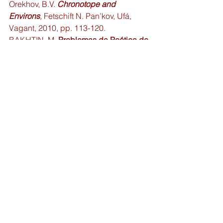
Orekhov, B.V. 
Chronotope and 
Environs
,
 Fetschift N. Pan’kov, Ufá, 
Vagant, 2010, pp. 113-120.
BAKHTIN, M. 
Problemas da Poética de 
Dostoiévski
. 5 ed. Rio de Janeiro: 
Forense Universitária, 2013.
[1]
 BUTIR, L.M.; DANKO, L. G. 
Sollertinsky, Ivan Ivanovich.
 Grove 
Music Online. Oxford Music Online. 
Oxford University Press. Acesso em:  
07/07/14. Disponível em: 
http://www.oxfordmusiconline.com/sub
scriber/article
 /grove/music/26150.
[2]
 CLARK, Katerina; HOLQUIST, 
Michael. 
Mikhail Bakhtin.
 Tradução de 
J. Guinsburg. São Paulo: Prespectiva, 
2004.
[3]
 VATH, Cristopher. 
The pianist who 
moved Stalin
. Disponível em 