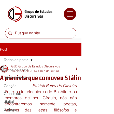
Post
Todos os posts
GED Grupo de Estudos Discursivos
Todos os posts
16 de set. de 2014
4 min de leitura
A pianista que comoveu Stálin
Ética e estética
Patrick Paiva de Oliveira
Canção
Entre os interlocutores de Bakhtin e os 
Cronotopo
membros de seu Círculo, nós não 
digital
encontraremos somente poetas, 
Diálogo
homens das letras, filósofos e 